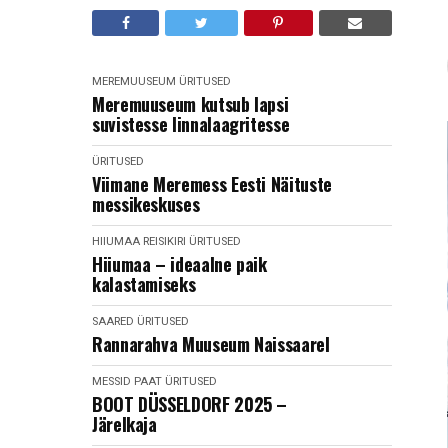
MEREMUUSEUM
ÜRITUSED
Meremuuseum kutsub lapsi
suvistesse linnalaagritesse
ÜRITUSED
Viimane Meremess Eesti Näituste
messikeskuses
HIIUMAA
REISIKIRI
ÜRITUSED
Hiiumaa – ideaalne paik
kalastamiseks
SAARED
ÜRITUSED
Rannarahva Muuseum Naissaarel
MESSID
PAAT
ÜRITUSED
BOOT DÜSSELDORF 2025 –
Järelkaja