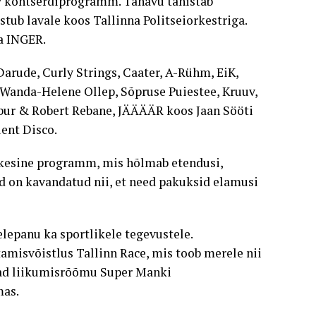
ev kontserdiprogramm. Tänavu tähistab
tub lavale koos Tallinna Politseiorkestriga.
ja INGER.
arude, Curly Strings, Caater, A-Rühm, EiK,
& Wanda-Helene Ollep, Sõpruse Puiestee, Kruuv,
ibur & Robert Rebane, JÄÄÄÄR koos Jaan Sööti
ent Disco.
ekesine programm, mis hõlmab etendusi,
d on kavandatud nii, et need pakuksid elamusi
epanu ka sportlikele tegevustele.
isvõistlus Tallinn Race, mis toob merele nii
vad liikumisrõõmu Super Manki
mas.