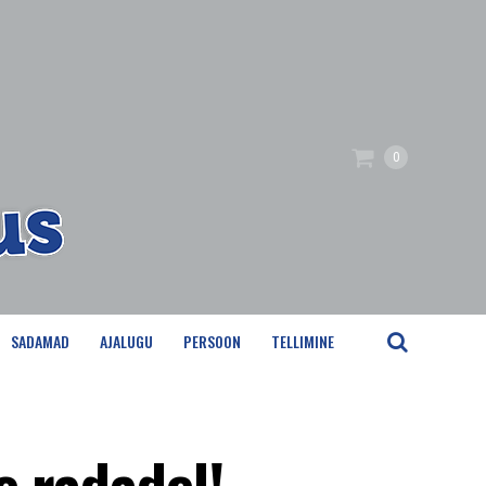
0
SADAMAD
AJALUGU
PERSOON
TELLIMINE
e radadel!