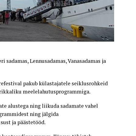
ri sadamas, Lennusadamas, Vanasadamas ja
festival pakub külastajatele seiklusrohkeid
s rikkaliku meelelahutusprogrammiga.
vate alustega ning liikuda sadamate vahel
grammidest ning jälgida
sust ja päästetööd.