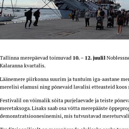
Tallinna merepäevad toimuvad
10. – 12. juulil
Noblessne
Kalaranna kvartalis.
Läänemere piirkonna suurim ja tuntuim iga-aastane mere
merelisi elamusi ning põnevaid lavalisi etteasteid koo
Festivalil on võimalik sõita purjelaevade ja teiste põne
meretaksoga. Lisaks saab osa võtta merepääste õppepro
demonstratsioonesinemisi, mis tutvustavad mereturvali