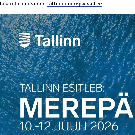
Lisainformatsioon:
tallinnamerepaevad.ee