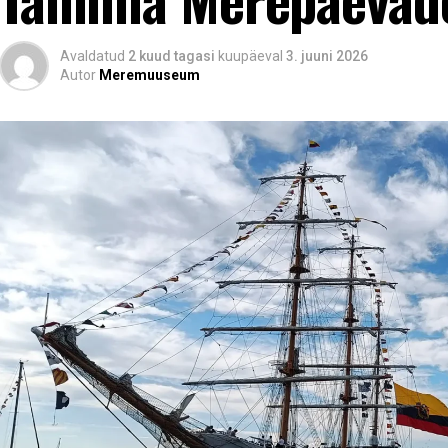
Avaldatud
2 kuud tagasi
kuupäeval
3. juuni 2026
Autor
Meremuuseum