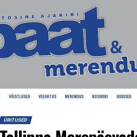
E
VÕISTLUSED
VEEOHTUS
MERENDUS
REISIKIRI
UUDISED
ÜRITUSED
Tallinna Merepäevad