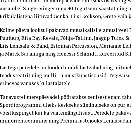
Traditsiooniliselt on merepäevade oluliseks osaks tug
ansambel Singer Vinger oma 40. tegutsemisaastat ning as
Erikülalistena liituvad Genka, Liisi Koikson, Grete Paia 
Kolme päeva jooksul pakuvad muusikalisi elamusi veel D
Puuluup, Rita Ray, Revals, Põhja-Tallinn, Jaagup Tuisk 
Liis Lemsalu & Band, Estonian Percussion, Marianne Le
ja Marek Sadamiga ning Henessi Schmidti kureeritud Sil
Lastega peredele on loodud eraldi lastealad ning mitm
teadusteatrit ning mulli- ja mustkunstisõusid. Tegevuse
erinevas vanuses külastajatele.
Tänavustel merepäevadel pööratakse senisest enam tähel
Spordiprogrammi üheks keskseks sündmuseks on purjetam
võistluspinget kui ka vaatemängulisust. Peredele paku
miniorienteerumine ning Premia lastejooks Lennusada